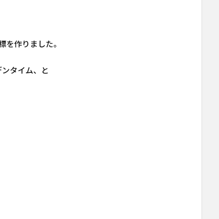
標を作りました。
デンタイム、と
。
。