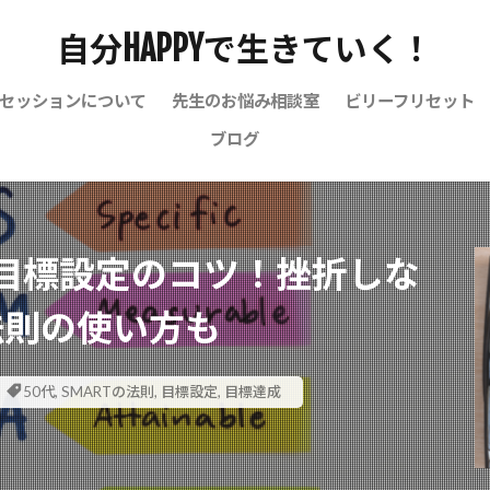
自分HAPPYで生きていく！
セッションについて
先生のお悩み相談室
ビリーフリセット
ブログ
る目標設定のコツ！挫折しな
の法則の使い方も
50代
,
SMARTの法則
,
目標設定
,
目標達成