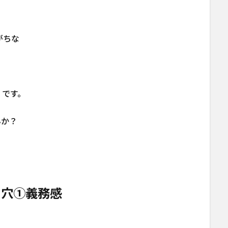
？
がちな
」です。
んか？
し穴①義務感