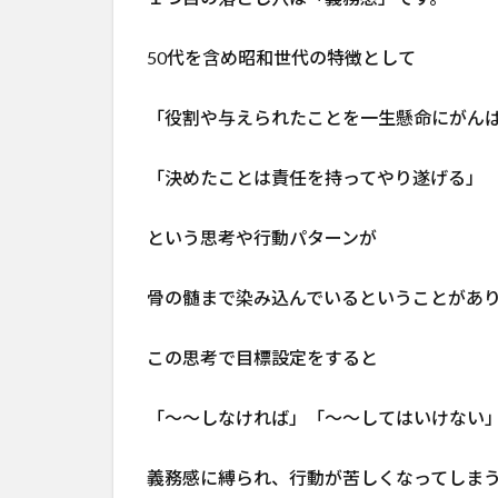
が挫
折す
50代を含め昭和世代の特徴として
る落
とし
穴②
「役割や与えられたことを一生懸命にがん
脳の
機能
「決めたことは責任を持ってやり遂げる」
1.3
目標
という思考や行動パターンが
設定
が挫
骨の髄まで染み込んでいるということがあ
折す
る落
この思考で目標設定をすると
とし
穴③
根性
「〜〜しなければ」「〜〜してはいけない
論
2
50
義務感に縛られ、行動が苦しくなってしま