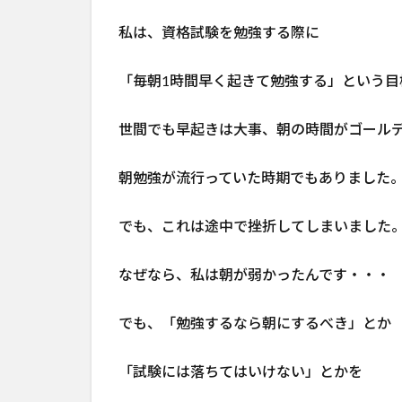
代から
の夢を
私は、資格試験を勉強する際に
叶える
目標設
「毎朝1時間早く起きて勉強する」という目
定のや
り方：
世間でも早起きは大事、朝の時間がゴール
SMART
の法則
を活用
朝勉強が流行っていた時期でもありました
しよ
う！
でも、これは途中で挫折してしまいました
2.1
SMARTの
なぜなら、私は朝が弱かったんです・・・
法則：
S（Specific)
でも、「勉強するなら朝にするべき」とか
具体的にイ
メージでき
「試験には落ちてはいけない」とかを
る？