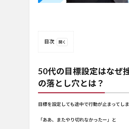
目次
1
50
代の
50代の目標設定はなぜ
目標
設定
の落とし穴とは？
はな
ぜ挫
折し
目標を設定しても途中で行動が止まってし
やす
いの
か？
「ああ、またやり切れなかったー」と
その