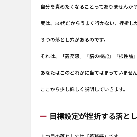
３つ
自分を責めたくなることってありませんか
の落
とし
実は、50代だからうまく行かない、挫折し
穴と
は？
３つの落とし穴があるのです。
1.1
目標
それは、「義務感」「脳の機能」「根性論
設定
が挫
折す
あなたはこのどれかに当てはまっていませ
る落
とし
ここから少し詳しく説明していきます。
穴①
義務
感
目標設定が挫折する落と
1.2
目標
設定
１つ目の落とし穴は「義務感」です。