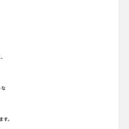
と、
うな
ます。